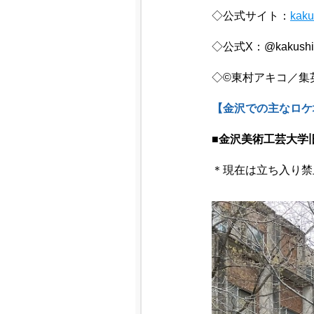
◇公式サイト：
kaku
◇公式X：@kakush
◇©東村アキコ／集
【金沢での主なロケ
■金沢美術工芸大学
＊現在は立ち入り禁