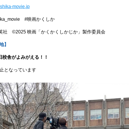
shika-movie.jp
ika_movie #映画かくしか
英社 ©2025 映画「かくかくしかじか」製作委員会
地】
旧校舎がよみがえる！！
止となっています