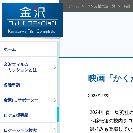
ホーム
ロケ支援実績一覧
映画
ホーム
金沢フィルム
コミッションとは
映画『かく
各種申請
2025/12/22
金沢FCサポーター
2024年春、集英
ロケ支援実績
へ移転後の校内をロ
街並みも登場してい
ロケーション検索