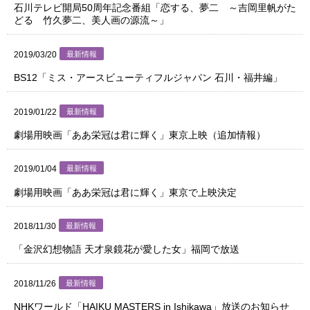
石川テレビ開局50周年記念番組「恋する、夢二 ～吉岡里帆がた
どる 竹久夢二、美人画の源流～」
2019/03/20
最新情報
BS12「ミス・アースビューティフルジャパン 石川・福井編」
2019/01/22
最新情報
劇場用映画「ああ栄冠は君に輝く」東京上映（追加情報）
2019/01/04
最新情報
劇場用映画「ああ栄冠は君に輝く」東京で上映決定
2018/11/30
最新情報
「金沢幻想物語 天才泉鏡花が愛した女」福岡で放送
2018/11/26
最新情報
NHKワールド「HAIKU MASTERS in Ishikawa」放送のお知らせ