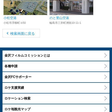
小松空港
のと里山空港
小松市浮柳町ヨ50
輪島市三井町洲衛10-11-1
検索画面に戻る
金沢フィルムコミッションとは
各種申請
金沢FCサポーター
ロケ支援実績
ロケーション検索
ロケ地観光マップ