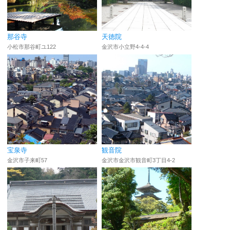
那谷寺
天徳院
小松市那谷町ユ122
金沢市小立野4-4-4
宝泉寺
観音院
金沢市子来町57
金沢市金沢市観音町3丁目4-2