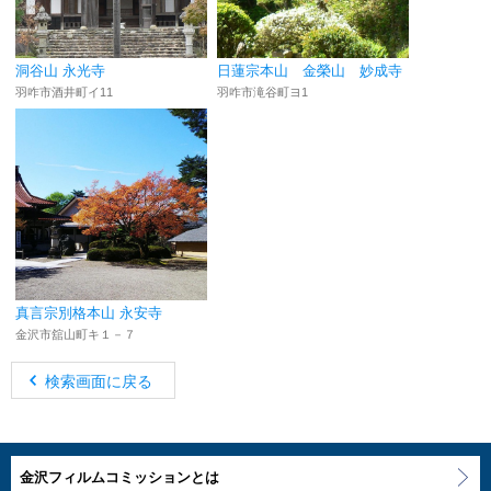
洞谷山 永光寺
日蓮宗本山 金榮山 妙成寺
羽咋市酒井町イ11
羽咋市滝谷町ヨ1
真言宗別格本山 永安寺
金沢市舘山町キ１－７
検索画面に戻る
金沢フィルムコミッションとは