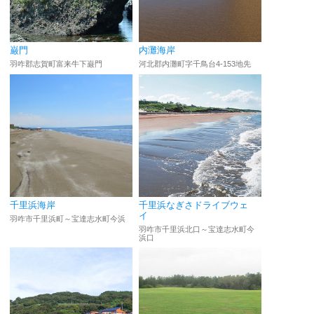
巌門
内灘海岸
羽咋郡志賀町富来牛下巌門
河北郡内灘町字千鳥台4-153地先
千里浜海岸
千里浜なぎさドライブウェ
イ
羽咋市千里浜町～宝達志水町今浜
羽咋市千里浜北口～宝達志水町今
浜口