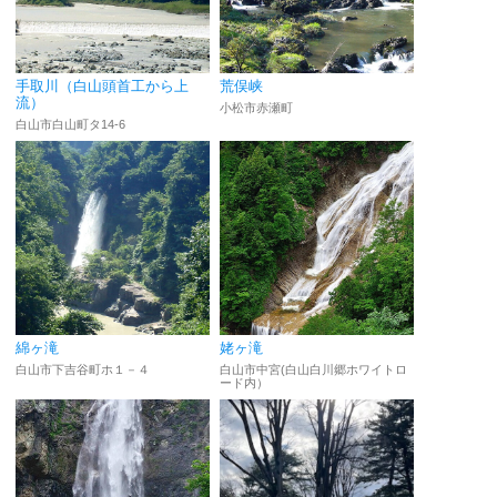
手取川（白山頭首工から上
荒俣峡
流）
小松市赤瀬町
白山市白山町タ14-6
綿ヶ滝
姥ヶ滝
白山市下吉谷町ホ１－４
白山市中宮(白山白川郷ホワイトロ
ード内）