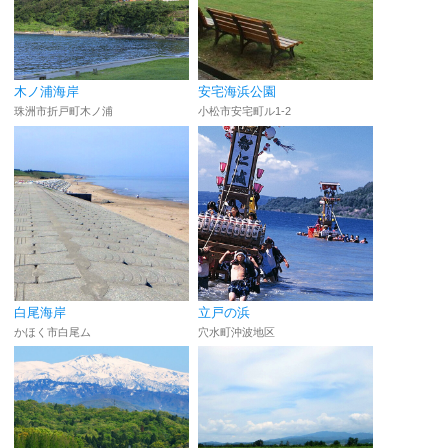
木ノ浦海岸
安宅海浜公園
珠洲市折戸町木ノ浦
小松市安宅町ル1-2
白尾海岸
立戸の浜
かほく市白尾ム
穴水町沖波地区