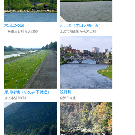
木場潟公園
河北潟（才田大橋付近）
小松市三谷町ら之部58
金沢市湖南町から才田町
犀川緑地（杉の井下付近）
浅野川
金沢市清川町3-11
金沢市東山