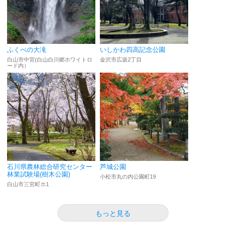
ふくべの大滝
いしかわ四高記念公園
白山市中宮(白山白川郷ホワイトロ
金沢市広坂2丁目
ード内）
石川県農林総合研究センター
芦城公園
林業試験場(樹木公園)
小松市丸の内公園町19
白山市三宮町ホ1
もっと見る