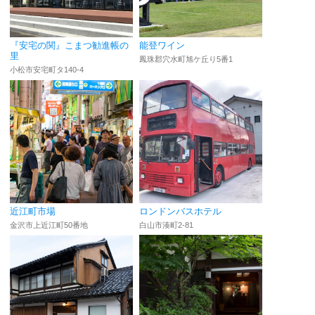
『安宅の関』こまつ勧進帳の
能登ワイン
里
鳳珠郡穴水町旭ケ丘り5番1
小松市安宅町タ140-4
近江町市場
ロンドンバスホテル
金沢市上近江町50番地
白山市湊町2-81