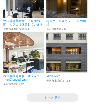
辻口博啓美術館 ＊当面の
町家ホテル＆カフェ 町の踊
間、カフェは休業しています
場
七尾市和倉町ワ部65-1
金沢市瓢箪町7-6
株式会社寿商会 オフィス
Minn 金沢
「unClouded Lab」
金沢市上堤町２−２８
金沢市問屋町2-82
もっと見る