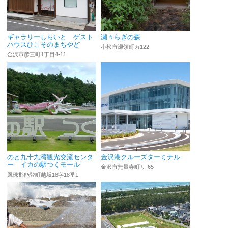
ギャラリーしらいと ゲスト
瀬々らぎの森
ハウスひこそのまちやど
小松市瀬領町カ122
金沢市彦三町1丁目4-11
のと九十九湾観光交流センタ
金沢港クルーズターミナル
ー イカの駅つくモール
金沢市無量寺町リ-65
鳳珠郡能登町越坂18字18番1