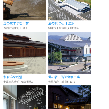
道の駅すず塩田村
道の駅 のと千里浜
珠洲市清水町1-58-1
羽咋市千里浜町タ1番地62
和倉温泉総湯
道の駅 能登食祭市場
七尾市和倉町ワ部6番地2
七尾市府中町員外13-1