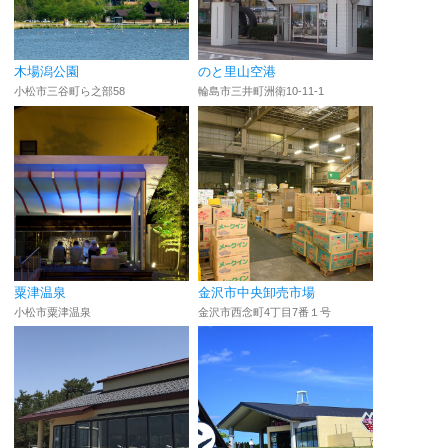
木場潟公園
のと里山空港
小松市三谷町ら之部58
輪島市三井町洲衛10-11-1
粟津温泉
金沢市中央卸売市場
小松市粟津温泉
金沢市西念町4丁目7番１号